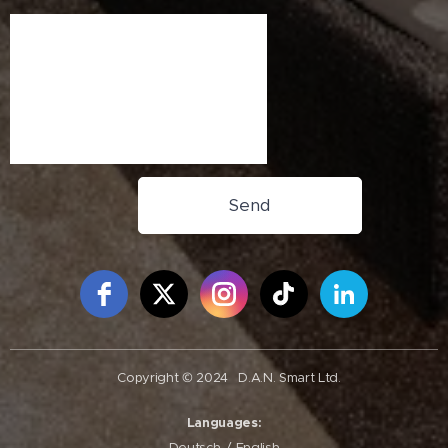
Send
Free Social Icons Widget by Elfsight
Copyright © 2024
D.A.N. Smart Ltd.
Languages
Deutsch
English