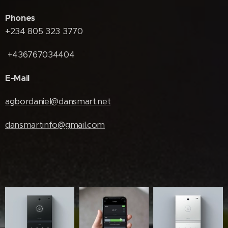
Phones
+234 805 323 3770
+436767034404
E-Mail
agbordaniel@dansmart.net
dansmartinfo@gmail.com