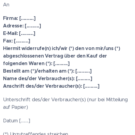
An
Firma: [.........]
Adresse: [.........]
E-Mail: [.........]
Fax: [.........]
Hiermit widerrufe(n) ich/wir (*) den von mir/uns (*)
abgeschlossenen Vertrag über den Kauf der
folgenden Waren (*): [.........]
Bestellt am (*)/erhalten am (*): [.........]
Name des/der Verbraucher(s): [.........]
Anschrift des/der Verbraucher(s): [.........]
Unterschrift des/der Verbraucher(s) (nur bei Mitteilung
auf Papier)
Datum [.........]
(*) Unzutreffendes streichen.