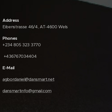
Address
Eibenstrasse 46/4, AT-4600 Wels
Phones
+234 805 323 3770
+436767034404
E-Mail
agbordaniel@dansmart.net
dansmartinfo@gmail.com