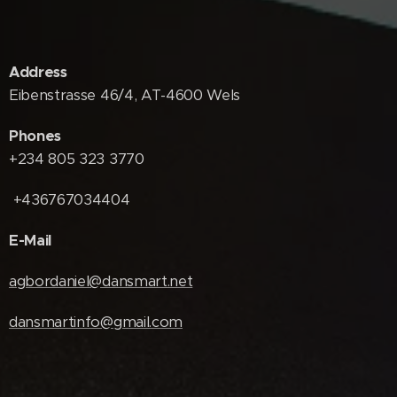
Address
Eibenstrasse 46/4, AT-4600 Wels
Phones
+234 805 323 3770
+436767034404
E-Mail
agbordaniel@dansmart.net
dansmartinfo@gmail.com