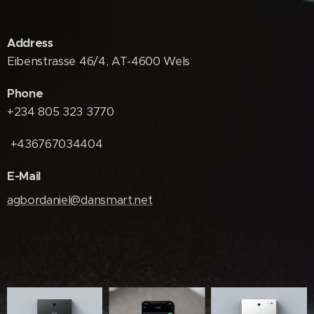
Address
Eibenstrasse 46/4, AT-4600 Wels
Phone
+234 805 323 3770
+436767034404
E-Mail
agbordaniel@dansmart.net