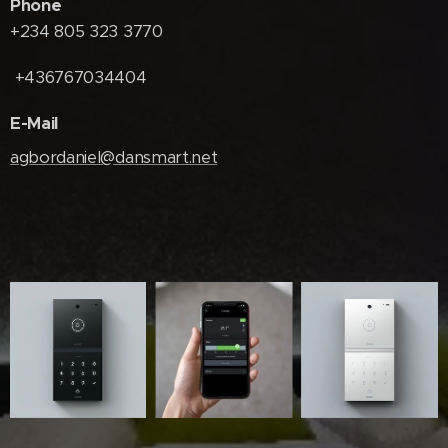
Phone
+234 805 323 3770
+436767034404
E-Mail
agbordaniel@dansmart.net